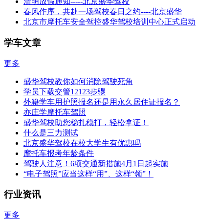
清明放假通知-----北京盛华驾校
春风作序，共赴一场驾校春日之约----北京盛华
北京市摩托车安全驾控盛华驾校培训中心正式启动
学车文章
更多
盛华驾校教你如何消除驾驶死角
学员下载交管12123步骤
外籍学车用护照报名还是用永久居住证报名？
亦庄学摩托车驾照
盛华驾校助您稳扎稳打，轻松拿证！
什么是三力测试
北京盛华驾校在校大学生有优惠吗
摩托车报考年龄条件
驾驶人注意！6项交通新措施4月1日起实施
“电子驾照”应当这样“用”、这样“领”！
行业资讯
更多